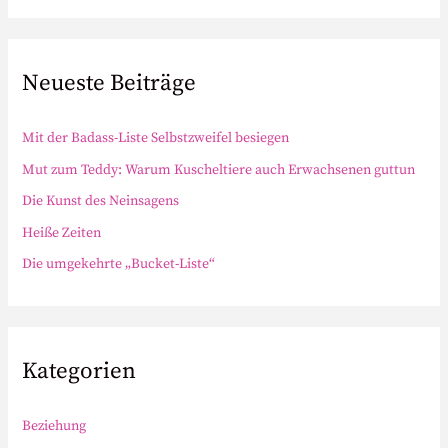
c
h
e
Neueste Beiträge
n
n
Mit der Badass-Liste Selbstzweifel besiegen
a
Mut zum Teddy: Warum Kuscheltiere auch Erwachsenen guttun
c
Die Kunst des Neinsagens
h
Heiße Zeiten
:
Die umgekehrte „Bucket-Liste“
Kategorien
Beziehung