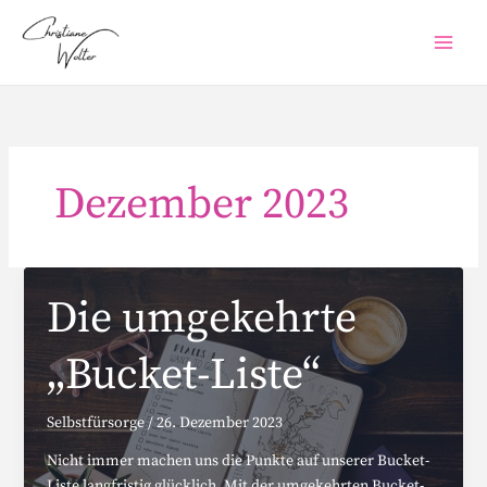
Zum
Inhalt
springen
Dezember 2023
Die umgekehrte
„Bucket-Liste“
Selbstfürsorge
/
26. Dezember 2023
Nicht immer machen uns die Punkte auf unserer Bucket-
Liste langfristig glücklich. Mit der umgekehrten Bucket-