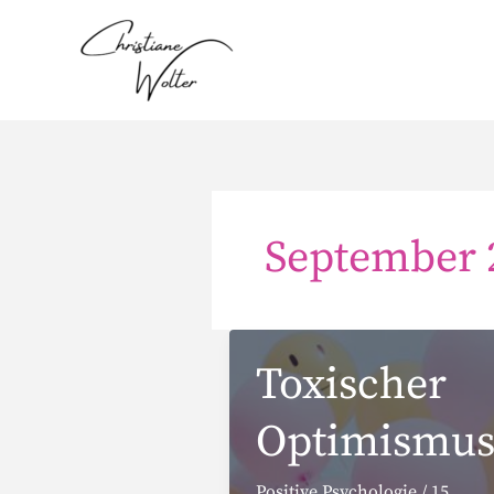
Zum
Inhalt
springen
September 
Toxischer
Optimismu
Positive Psychologie
/
15.