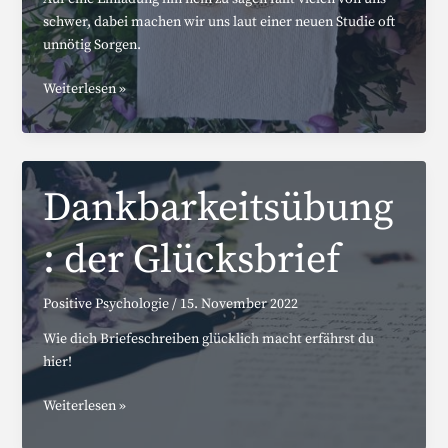
schwer, dabei machen wir uns laut einer neuen Studie oft
unnötig Sorgen.
Die
Weiterlesen »
Kunst
des
Neinsagens
Dankbarkeitsübung
: der Glücksbrief
Positive Psychologie
/
15. November 2022
Wie dich Briefeschreiben glücklich macht erfährst du
hier!
Dankbarkeitsübung:
Weiterlesen »
der