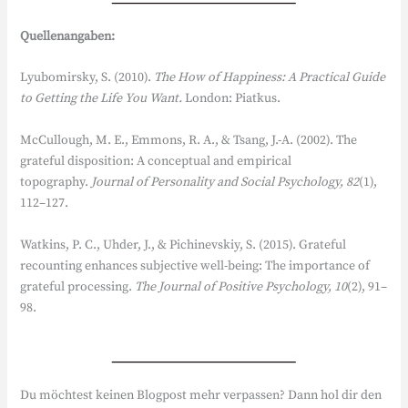
Quellenangaben:
Lyubomirsky, S. (2010).
The How of Happiness: A Practical Guide
to Getting the Life You Want.
London: Piatkus.
McCullough, M. E., Emmons, R. A., & Tsang, J.-A. (2002). The
grateful disposition: A conceptual and empirical
topography.
Journal of Personality and Social Psychology, 82
(1),
112–127.
Watkins, P. C., Uhder, J., & Pichinevskiy, S. (2015). Grateful
recounting enhances subjective well-being: The importance of
grateful processing.
The Journal of Positive Psychology, 10
(2), 91–
98.
Du möchtest keinen Blogpost mehr verpassen? Dann hol dir den