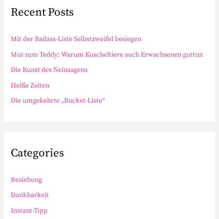
c
Recent Posts
h
f
Mit der Badass-Liste Selbstzweifel besiegen
o
Mut zum Teddy: Warum Kuscheltiere auch Erwachsenen guttun
r
Die Kunst des Neinsagens
:
Heiße Zeiten
Die umgekehrte „Bucket-Liste“
Categories
Beziehung
Dankbarkeit
Instant-Tipp