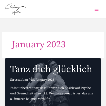
Skip
to
content
January 2023
Tanz dich glücklich
Stressabbau
/
15. January 2023
Es ist unbestreitbar, dass Tanzen sich positiv auf Psyche
und Gesundheit auswirkt. Doch was genau ist es, das uns
zu innerer Balance verhilft?